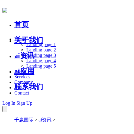
首页
关于我们
Home
Landing page 1
Landing page 2
ai资讯
Landing page 3
Landing page 4
Landing page 5
ai应用
About Us
Services
Company
联系我们
Blog
Contact
Log In
Sign Up
千赢国际
>
ai资讯
>