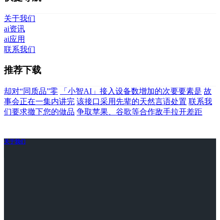
关于我们
ai资讯
ai应用
联系我们
推荐下载
却对“同质品”零
「小智AI」接入设备数增加的次要要素是
故
事会正在一集内讲完
该接口采用先辈的天然言语处置
联系我
们要求撤下您的做品
争取苹果、谷歌等合作敌手拉开差距
关于我们