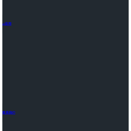
ai应用
联系我们