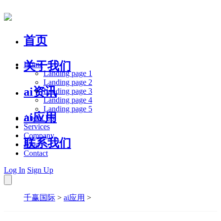
首页
关于我们
Home
Landing page 1
Landing page 2
ai资讯
Landing page 3
Landing page 4
Landing page 5
ai应用
About Us
Services
Company
联系我们
Blog
Contact
Log In
Sign Up
千赢国际
>
ai应用
>