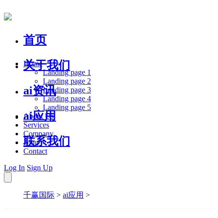
首页
关于我们
Home
Landing page 1
Landing page 2
ai资讯
Landing page 3
Landing page 4
Landing page 5
ai应用
About Us
Services
Company
联系我们
Blog
Contact
Log In
Sign Up
千赢国际
>
ai应用
>