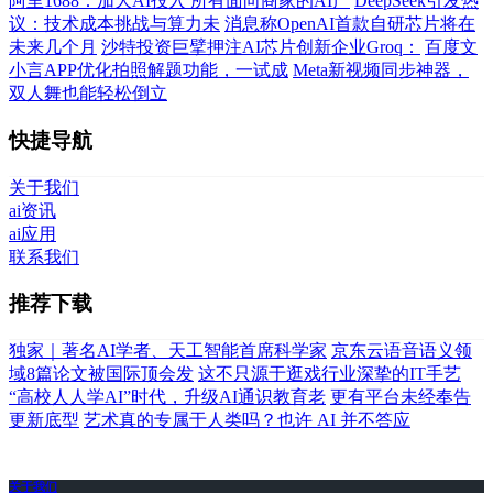
阿里1688：加大AI投入 所有面向商家的AI产
DeepSeek引发热
议：技术成本挑战与算力未
消息称OpenAI首款自研芯片将在
未来几个月
沙特投资巨擘押注AI芯片创新企业Groq：
百度文
小言APP优化拍照解题功能，一试成
Meta新视频同步神器，
双人舞也能轻松倒立
快捷导航
关于我们
ai资讯
ai应用
联系我们
推荐下载
独家｜著名AI学者、天工智能首席科学家
京东云语音语义领
域8篇论文被国际顶会发
这不只源于逛戏行业深挚的IT手艺
“高校人人学AI”时代，升级AI通识教育老
更有平台未经奉告
更新底型
艺术真的专属于人类吗？也许 AI 并不答应
关于我们